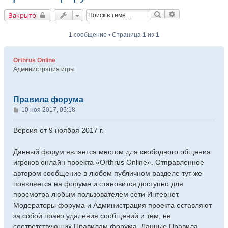
Поиск
Расширенный п
Закрыто
1 сообщение • Страница
1
из
1
Orthrus Online
Администрация игры
Правила форума
10 ноя 2017, 05:18
С
о
Версия от 9 ноября 2017 г.
о
б
щ
Данный форум является местом для свободного общения
е
игроков онлайн проекта «Orthrus Online». Отправленное
н
автором сообщение в любом публичном разделе тут же
и
появляется на форуме и становится доступно для
е
просмотра любым пользователем сети Интернет.
Модераторы форума и Администрация проекта оставляют
за собой право удаления сообщений и тем, не
соответствующих Правилам форума. Данные Правила