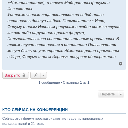
«Администрация»), а также Модераторы форума и
Инспекторы.
Уполномоченные лица оставляет за собой право
ограничить доступ любого Пользователя к Игре,
Форуму и иным Игровым ресурсам в любое время в случае
какого-либо нарушения правил форума,
Пользовательского соглашения или иных правил игры. В
таком случае ограничения в отношении Пользователя
могут быть по усмотрению Администрации применены
в Игре, Форуме и иных Игровых ресурсах одновременно.
В
е
р
Закрыто
н
у
1 сообщение • Страница
1
из
1
т
ь
Перейти
с
я
к
н
КТО СЕЙЧАС НА КОНФЕРЕНЦИИ
а
ч
Сейчас этот форум просматривают: нет зарегистрированных
а
пользователей и 21 гость
л