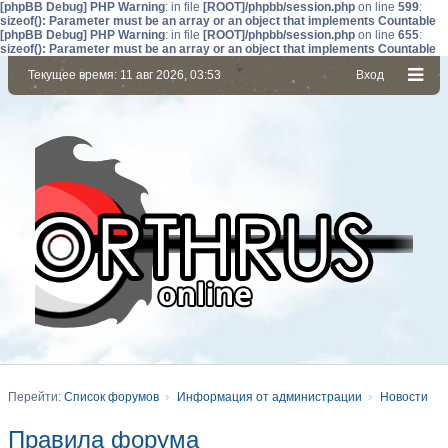
[phpBB Debug] PHP Warning
: in file
[ROOT]/phpbb/session.php
on line
599
:
sizeof(): Parameter must be an array or an object that implements Countable
[phpBB Debug] PHP Warning
: in file
[ROOT]/phpbb/session.php
on line
655
:
sizeof(): Parameter must be an array or an object that implements Countable
Текущее время: 11 авг 2026, 03:53
Вход
Перейти:
Список форумов
Информация от администрации
Новости
Правила форума